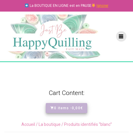
Skip
La BOUTIQUE EN LIGNE est en PAUSE
Ignorer
to
content
Cart Content:
0 items -
0,00
€
Accueil
/
La boutique
/ Produits identifiés “blanc”