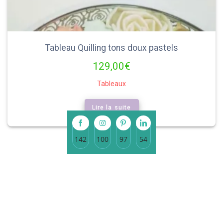
Tableau Quilling tons doux pastels
129,00
€
Tableaux
Lire la suite
142
100
97
54
Share
Share
Share
Share
on
on
on
on
Facebook
Instagram
Pinterest
LinkedIn