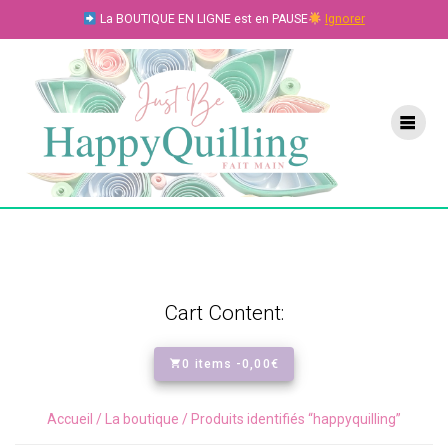
Skip
La BOUTIQUE EN LIGNE est en PAUSE
Ignorer
to
content
Cart Content:
0 items -
0,00
€
Accueil
/
La boutique
/ Produits identifiés “happyquilling”