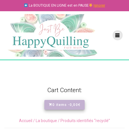
Skip
La BOUTIQUE EN LIGNE est en PAUSE
Ignorer
to
content
Cart Content:
0 items -
0,00
€
Accueil
/
La boutique
/ Produits identifiés “recyclé”