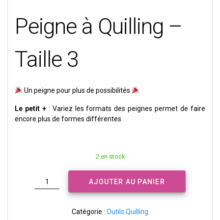
Peigne à Quilling –
Taille 3
Un peigne pour plus de possibilités
Le petit +
: Variez les formats des peignes permet de faire
encore plus de formes différentes
2 en stock
quantité
AJOUTER AU PANIER
de
Peigne
à
Catégorie :
Outils Quilling