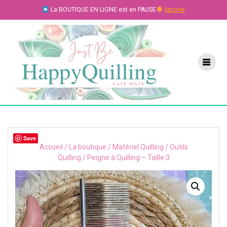
Skip
La BOUTIQUE EN LIGNE est en PAUSE
Ignorer
to
content
Save
Accueil
/
La boutique
/
Matériel Quilling
/
Outils
Quilling
/ Peigne à Quilling – Taille 3