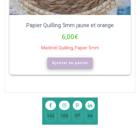
Papier Quilling 5mm jaune et orange
6,00
€
Matériel Quilling
,
Papier 5mm
Ajouter au panier
142
100
97
54
Share
Share
Share
Share
on
on
on
on
Facebook
Instagram
Pinterest
LinkedIn