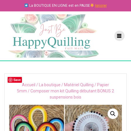
Skip
La BOUTIQUE EN LIGNE est en PAUSE
Ignorer
to
content
Save
Accueil
/
La boutique
/
Matériel Quilling
/
Papier
5mm
/ Composer mon kit Quilling débutant BONUS 2
suspensions bois