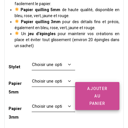
facilement le papier.
Papier quilling 5mm
de haute qualité, disponible en
bleu, rose, vert, jaune et rouge.
Papier quilling 3mm
pour des détails fins et précis,
également en bleu, rose, vert, jaune et rouge.
Un
jeu d’épingles
pour maintenir vos créations en
place et éviter tout glissement (environ 20 épingles dans
un sachet)
Stylet
Papier
quantité
AJOUTER
de
5mm
AU
Composer
mon
PANIER
Papier
kit
Quilling
3mm
débutant
BONUS