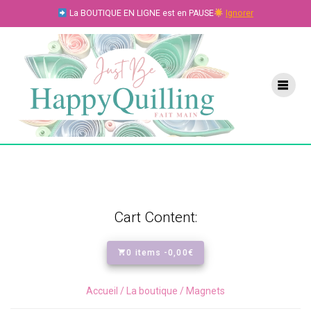
Skip
La BOUTIQUE EN LIGNE est en PAUSE
Ignorer
to
content
Cart Content:
0 items -
0,00
€
Accueil
/
La boutique
/ Magnets