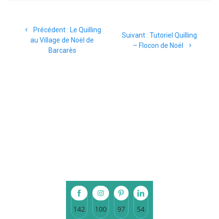
Navigation
Article
Précédent :
Le Quilling
de
Article
Suivant :
Tutoriel Quilling
précédent
au Village de Noël de
suivant
– Flocon de Noël
:
Barcarès
l’article
:
142
100
97
54