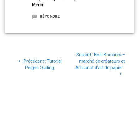
Merci
RÉPONDRE
Navigation
Article
Suivant :
Noël Barcarès –
de
Article
suivant
Précédent :
Tutoriel
marché de créateurs et
précédent
:
Peigne Quilling
Artisanat d’art du papier
l’article
: